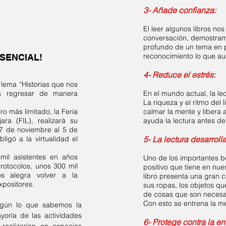
3- Añade confianza:
El leer algunos libros n
conversación, demostramo
profundo de un tema en p
reconocimiento lo que au
ESENCIAL!
4- Reduce el estrés:
 lema “Historias que nos
ra regresar de manera
En el mundo actual, la le
La riqueza y el ritmo del 
ro más limitado, la Feria
calmar la mente y libera 
ara (FIL), realizará su
ayuda la lectura antes d
27 de noviembre al 5 de
igó a la virtualidad el
5- La lectura desarrol
il asistentes en años
Uno de los importantes be
protocolos, unos 300 mil
positivo que tiene en nue
s alegra volver a la
libro presenta una gran c
expositores.
sus ropas, los objetos q
de cosas que son necesar
Con esto se entrena la me
gún lo que sabemos la
yoría de las actividades
6- Protege contra la e