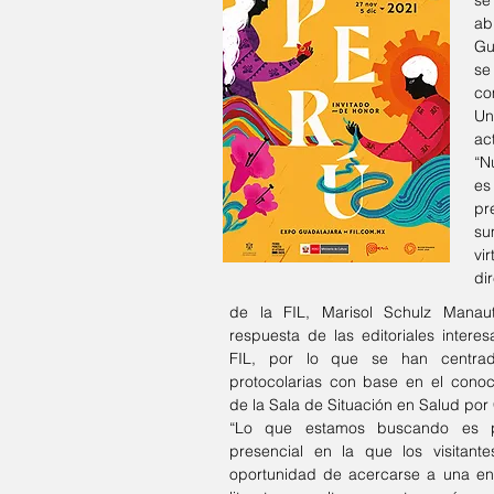
se
a
Gu
se
co
Un
ac
“N
e
pr
s
vi
di
de la FIL, Marisol Schulz Manau
respuesta de las editoriales interes
FIL, por lo que se han centrad
protocolarias con base en el conoc
de la Sala de Situación en Salud po
“Lo que estamos buscando es pr
presencial en la que los visitant
oportunidad de acercarse a una en