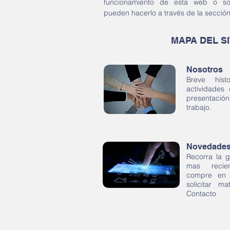
funcionamiento de esta web o so
pueden hacerlo a través de la secció
MAPA DEL SI
Nosotros
Breve his
actividades
presentació
trabajo.
Novedade
Recorra la g
mas recie
compre en 
solicitar ma
Contacto