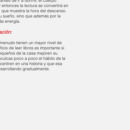
antes de ir a dormir, el cuerpo
entonces la lectura se convertirá en
, que muestra la hora del descanso.
su sueño, sino que además por la
ás energía.
ación:
 menudo tienen un mayor nivel de
icio de leer libros es importante si
queños de la casa mejoren su
inculcas poco a poco el hábito de la
centren en una historia y que esa
esarrollando gradualmente.