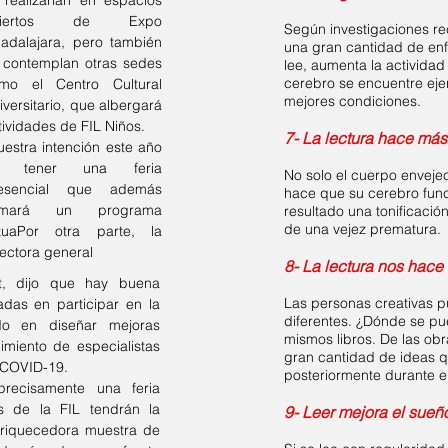
 realizarían en espacios
biertos de Expo
Según investigaciones rec
adalajara, pero también
una gran cantidad de en
 contemplan otras sedes
lee, aumenta la actividad
cerebro se encuentre ejer
mo el Centro Cultural
mejores condiciones.
iversitario, que albergará
tividades de FIL Niños.
7- La lectura hace más
uestra intención este año
s tener una feria
No solo el cuerpo envejec
esencial que además
hace que su cerebro fun
umará un programa
resultado una tonificació
de una vejez prematura.
rtuaPor otra parte, la
rectora general
8- La lectura nos hace
t, dijo que hay buena
Las personas creativas p
adas en participar en la
diferentes. ¿Dónde se pu
o en diseñar mejoras
mismos libros. De las obr
imiento de especialistas
gran cantidad de ideas 
r COVID-19.
posteriormente durante el
ecisamente una feria
es de la FIL tendrán la
9- Leer mejora el sueñ
riquecedora muestra de