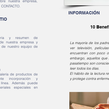
bre nuestra empresa,
n
CONTACTO
.
INFORMACIÓN
TIO
10 Benef
toria y resumen de
 de nuestra empresa y
La mayoría de los padre
n de nuestro equipo de
ver televisión, pelícu
encuentran con poco o 
embargo, aquellos que 
pasatiempo son conscien
leer todos los días.
s
El hábito de la lectura r
alería de productos de
nte incorporación y
y protege contra enferm
línea.
Además
puede
teriales especiales en