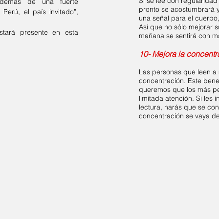
Si se lee con regularidad 
, además de una fuerte
pronto se acostumbrará y 
Perú, el país invitado”,
una señal para el cuerpo
Así que no sólo mejorar 
tará presente en esta
mañana se sentirá con m
10- Mejora la concentr
Las personas que leen a
concentración. Este benef
queremos que los más pe
limitada atención. Si les 
lectura, harás que se con
concentración se vaya d