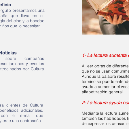
eficio
rgullo presentamos una
aña que lleva en su
agia del cine y la bondad
niños que lo necesitan
Noticias
1- La lectura aumenta 
ón sobre campañas
resentaciones y eventos
Al leer obras de diferen
atrocinados por Cultura
que no se usan comúnment
Aunque la palabra resulte
término se puede entender
ayuda a aumentar el voca
alfabetización general.
2- La lectura ayuda c
ra clientes de Cultura
eneficios adicionales.
Mediante la lectura aumen
, con el e-mail que
también las habilidades l
 y cree una contraseña
de expresar los pensamie