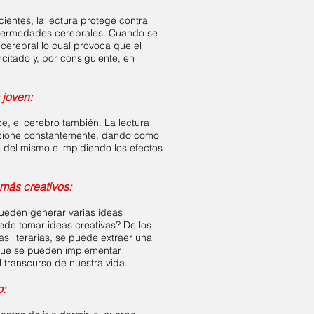
ientes, la lectura protege contra
fermedades cerebrales. Cuando se
 cerebral lo cual provoca que el
citado y, por consiguiente, en
 joven:
e, el cerebro también. La lectura
cione constantemente, dando como
n del mismo e impidiendo los efectos
 más creativos:
ueden generar varias ideas
ede tomar ideas creativas? De los
as literarias, se puede extraer una
que se pueden implementar
 transcurso de nuestra vida.
o: