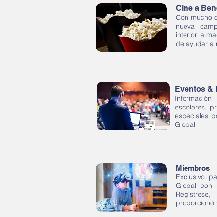
Cine a Ben
Con mucho o
nueva camp
interior la m
de ayudar a 
Eventos & 
Informaci
escolares, p
especiales p
Global
Miembros
Exclusivo pa
Global con b
Regístrese
proporcionó